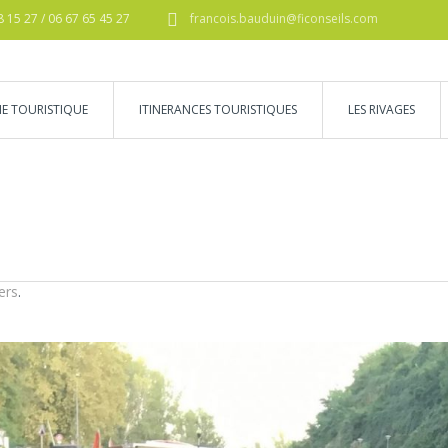
8 15 27 / 06 67 65 45 27
francois.bauduin@ficonseils.com
IE TOURISTIQUE
ITINERANCES TOURISTIQUES
LES RIVAGES
ers
.