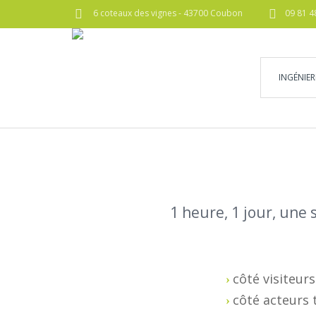
6 coteaux des vignes - 43700 Coubon
09 81 4
INGÉNIER
1 heure, 1 jour, une 
côté visiteur
côté acteurs 