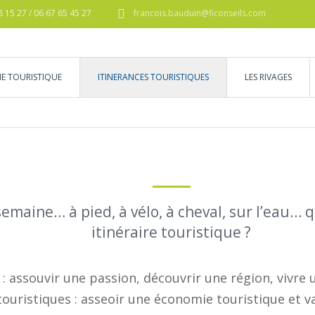
8 15 27 / 06 67 65 45 27
francois.bauduin@ficonseils.com
IE TOURISTIQUE
ITINERANCES TOURISTIQUES
LES RIVAGES
semaine… à pied, à vélo, à cheval, sur l’eau… q
itinéraire touristique ?
s : assouvir une passion, découvrir une région, vivre
touristiques : asseoir une économie touristique et va