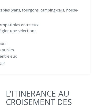
itables (vans, fourgons, camping-cars, house-
ompatibles entre eux.
légier une sélection :
ours
 publics
entre eux
age.
L’ITINERANCE AU
CROISEMENT DES