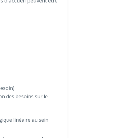
es d’accueil peuvent être
besoin)
ion des besoins sur le
ique linéaire au sein