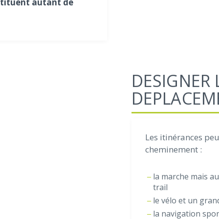
stituent autant de
DESIGNER 
DEPLACEME
Les itinérances pe
cheminement :
la marche mais aus
trail
le vélo et un gra
la navigation spor