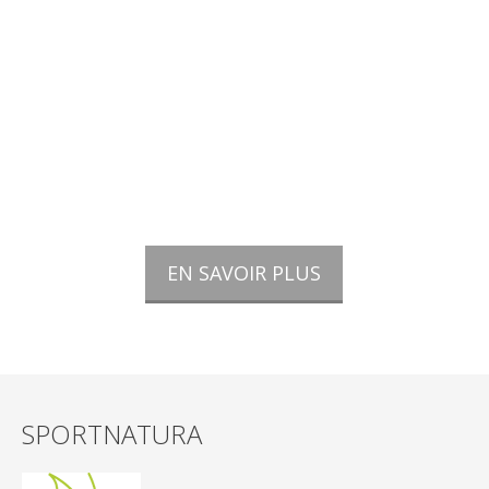
démarche éco-responsable. Elle vise
la mise en tourisme « à ressources
constantes ».
Recykligo tend à promouvoir les
activités décarbonées, les mobilités
douces, la dilution des flux, la
limitation de la production de
déchets, la préservation de l’eau…
EN SAVOIR PLUS
SPORTNATURA