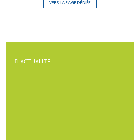
VERS LA PAGE DÉDIÉE
ACTUALITÉ
FAISABILITÉ DE LA RELOCALISATION DE LA
VÉLODYSSÉE FACE À L′ÉROSION MARINE
SCHÉMA D′ACCUEIL DES CAMPING-CARS EN
MONTAGNE BÉARNAISE