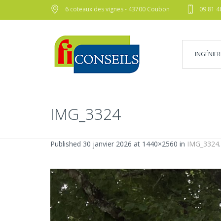
6 coteaux des vignes - 43700 Coubon
09 81 4
INGÉNIER
IMG_3324
Published
30 janvier 2026
at 1440×2560 in
IMG_3324
.