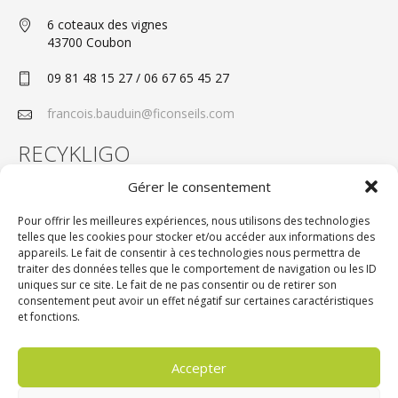
6 coteaux des vignes
43700 Coubon
09 81 48 15 27 / 06 67 65 45 27
francois.bauduin@ficonseils.com
RECYKLIGO
Gérer le consentement
Pour offrir les meilleures expériences, nous utilisons des technologies
telles que les cookies pour stocker et/ou accéder aux informations des
appareils. Le fait de consentir à ces technologies nous permettra de
traiter des données telles que le comportement de navigation ou les ID
Le développement à ressources constantes.
uniques sur ce site. Le fait de ne pas consentir ou de retirer son
consentement peut avoir un effet négatif sur certaines caractéristiques
et fonctions.
15 places des Terres-Neuves Apt 301
33130 Bègles
Accepter
09 81 48 15 27 / 06 67 65 45 27