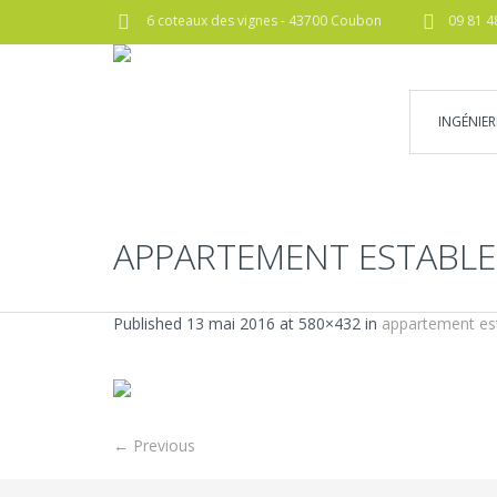
6 coteaux des vignes - 43700 Coubon
09 81 4
INGÉNIER
APPARTEMENT ESTABLES
Published
13 mai 2016
at 580×432 in
appartement est
← Previous