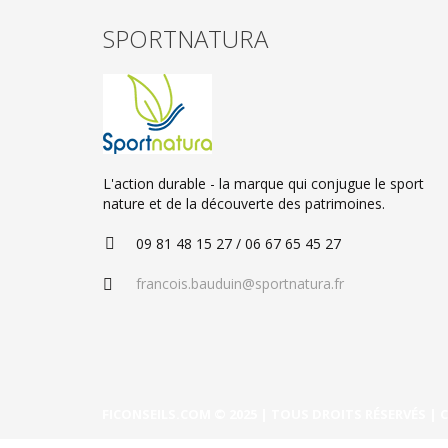
SPORTNATURA
L'action durable - la marque qui conjugue le sport
nature et de la découverte des patrimoines.
09 81 48 15 27 / 06 67 65 45 27
francois.bauduin@sportnatura.fr
FICONSEILS.COM © 2025 | TOUS DROITS RÉSERVÉS | C