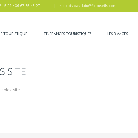
8 15 27 / 06 67 65 45 27
francois.bauduin@ficonseils.com
IE TOURISTIQUE
ITINERANCES TOURISTIQUES
LES RIVAGES
 SITE
ables site
.