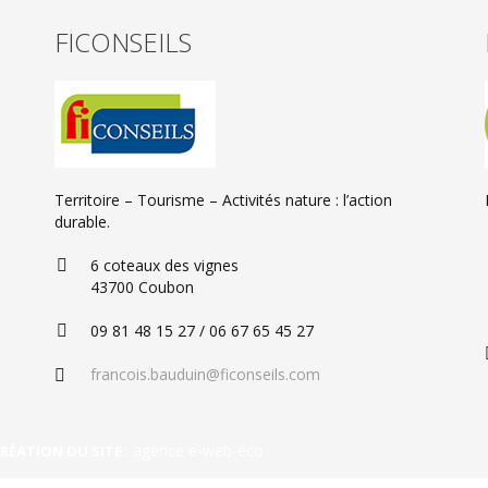
FICONSEILS
Territoire – Tourisme – Activités nature : l’action
durable.
6 coteaux des vignes
43700 Coubon
09 81 48 15 27 / 06 67 65 45 27
francois.bauduin@ficonseils.com
agence e-web-éco
RÉATION DU SITE :